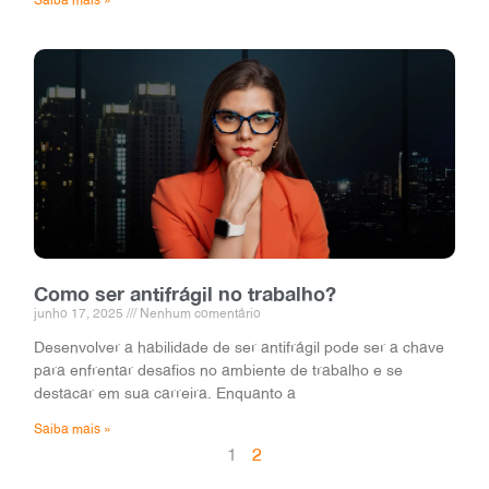
Como ser antifrágil no trabalho?
junho 17, 2025
Nenhum comentário
Desenvolver a habilidade de ser antifrágil pode ser a chave
para enfrentar desafios no ambiente de trabalho e se
destacar em sua carreira. Enquanto a
Saiba mais »
1
2