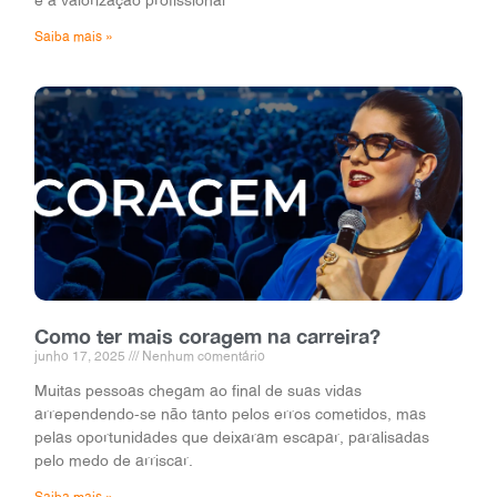
Saiba mais »
Como ter mais coragem na carreira?
junho 17, 2025
Nenhum comentário
Muitas pessoas chegam ao final de suas vidas
arrependendo-se não tanto pelos erros cometidos, mas
pelas oportunidades que deixaram escapar, paralisadas
pelo medo de arriscar.
Saiba mais »